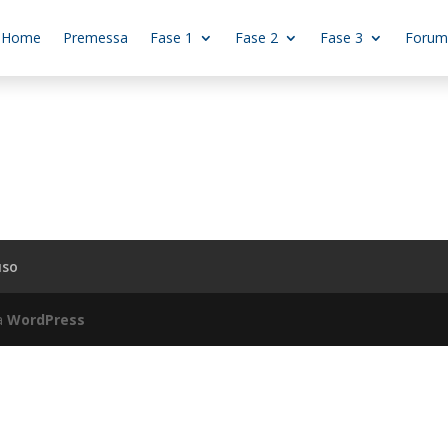
Home
Premessa
Fase 1
Fase 2
Fase 3
Forum
uso
da
WordPress